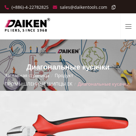
(+886)-4-22782825
sales@daikentools.com
Диагональные кусачки
Заглавная страница
Продукт
ПРОМЫШЛЕННЫЕ ЩИПЦЫ EK
Диагональные кусачки