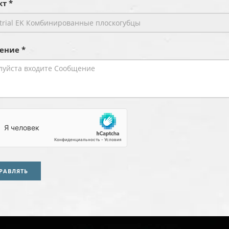
т *
ение *
РАВЛЯТЬ