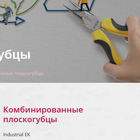
губцы
нные плоскогубцы
Комбинированные
плоскогубцы
Industrial EK