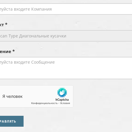
т *
ение *
РАВЛЯТЬ