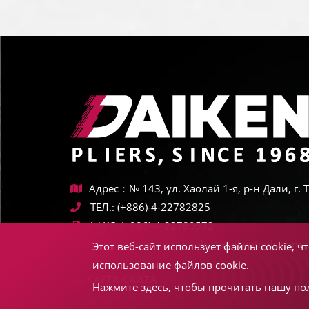
Адрес：№ 143, ул. Хаолай 1-я, р-н Дали, г.
ТЕЛ.:
(+886)-4-22782825
ФАКС:
(+886)-4-22780572
Электронная почта:
sales@daikentools.com
Этот веб-сайт использует файлы cookie, 
использование файлов cookie.
КАРТА САЙТА
Нажмите здесь, чтобы прочитать нашу по