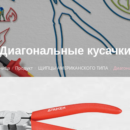
Диагональные кусачк
аница
Продукт
ЩИПЦЫ АМЕРИКАНСКОГО ТИПА
Диагон