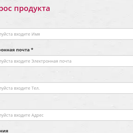
рос продукта
онная почта *
ния