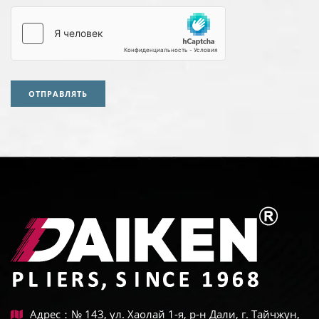
ОТПРАВЛЯТЬ
Адрес：№ 143, ул. Хаолай 1-я, р-н Дали, г. Тайчжун,