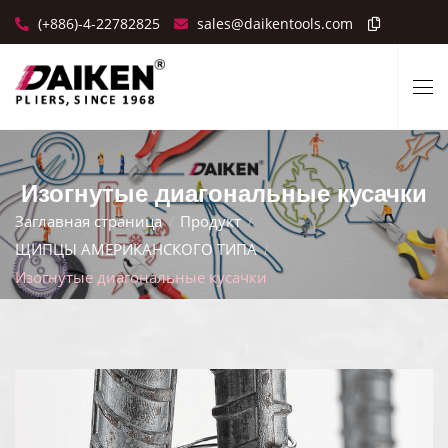
(+886)-4-22782825
sales@daikentools.com
Изогнутые диагональные кусачки
Заглавная страница
Продукт
ЩИПЦЫ АМЕРИКАНСКОГО ТИПА
Изогнутые диагональные кусачки