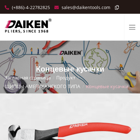
(+886)-4-22782825
sales@daikentools.com
Концевые кусачки
Заглавная страница
Продукт
ЩИПЦЫ АМЕРИКАНСКОГО ТИПА
Концевые кусачки