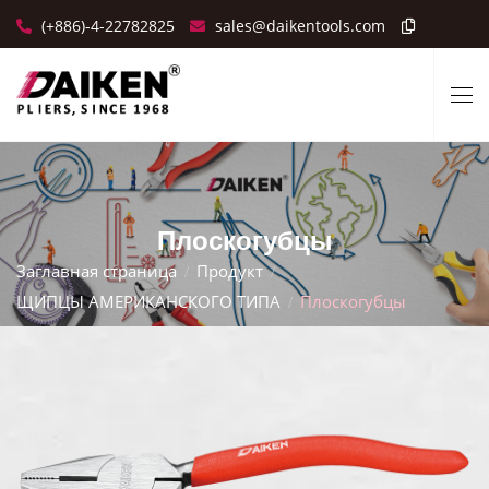
(+886)-4-22782825
sales@daikentools.com
Плоскогубцы
Заглавная страница
Продукт
ЩИПЦЫ АМЕРИКАНСКОГО ТИПА
Плоскогубцы