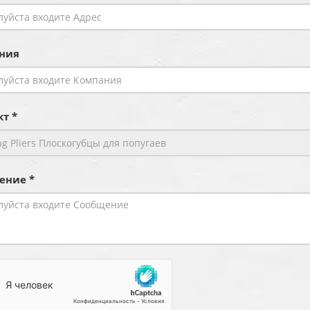
ния
т *
ение *