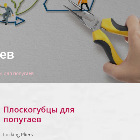
аев
ы для попугаев
Плоскогубцы для
попугаев
Locking Pliers