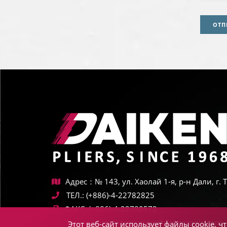
ОТП
Адрес：№ 143, ул. Хаолай 1-я, р-н Дали, г.
ТЕЛ.:
(+886)-4-22782825
ФАКС:
(+886)-4-22780572
Электронная почта:
sales@daikentools.com
Этот веб-сайт использует файлы cookie, 