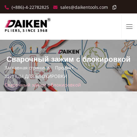
(+886)-4-22782825
sales@daikentools.com
Сварочный зажим с блокировкой
Заглавная страница
Продукт
ЩИПЦЫ ДЛЯ БЛОКИРОВКИ
Сварочный зажим с блокировкой