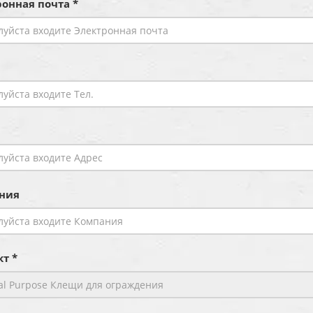
онная почта *
ния
т *