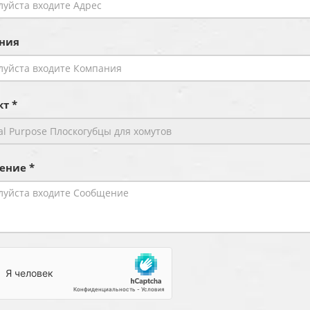
ния
т *
ение *