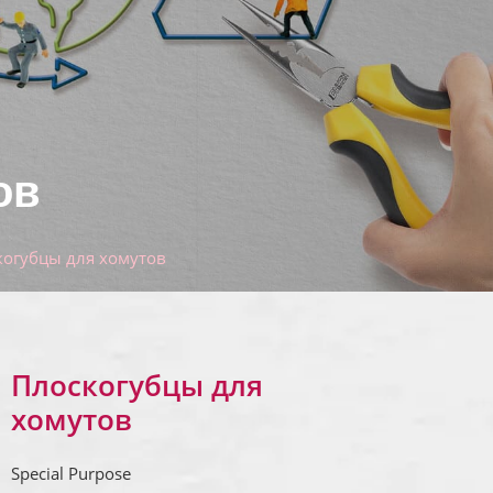
ов
когубцы для хомутов
Плоскогубцы для
хомутов
Special Purpose