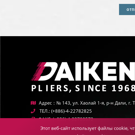
ОТП
Адрес：№ 143, ул. Хаолай 1-я, р-н Дали, г.
ТЕЛ.:
(+886)-4-22782825
ФАКС:
(+886)-4-22780572
Электронная почта:
sales@daikentools.com
Этот веб-сайт использует файлы cookie, 