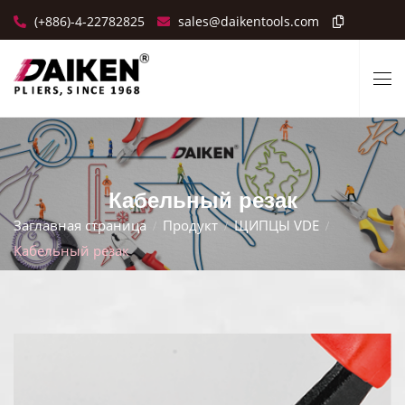
(+886)-4-22782825
sales@daikentools.com
Кабельный резак
Заглавная страница
Продукт
ЩИПЦЫ VDE
Кабельный резак