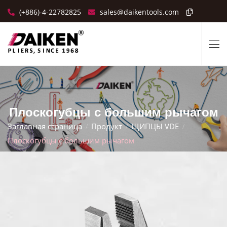
(+886)-4-22782825
sales@daikentools.com
Плоскогубцы с большим рычагом
Заглавная страница
Продукт
ЩИПЦЫ VDE
Плоскогубцы с большим рычагом