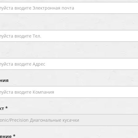
ния
т *
ение *