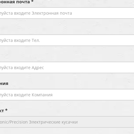
онная почта *
ния
т *