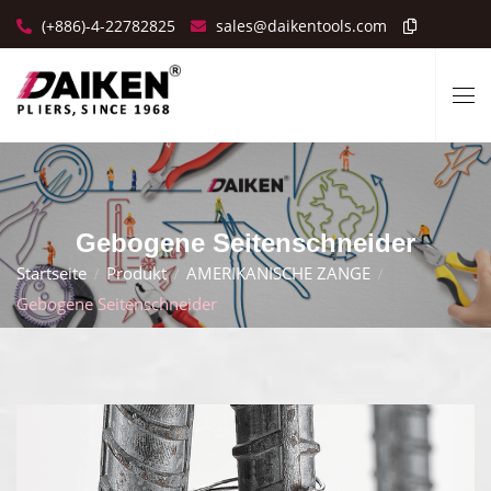
(+886)-4-22782825
sales@daikentools.com
Gebogene Seitenschneider
Startseite
Produkt
AMERIKANISCHE ZANGE
Gebogene Seitenschneider