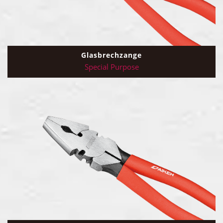
Glasbrechzange
Special Purpose