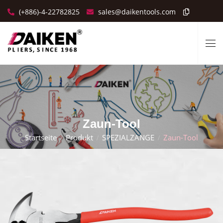
(+886)-4-22782825
sales@daikentools.com
Zaun-Tool
Startseite
Produkt
SPEZIALZANGE
Zaun-Tool