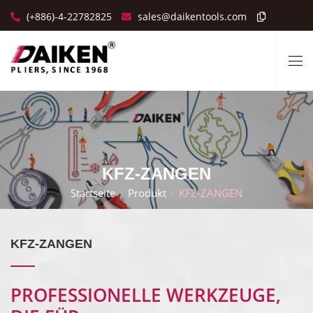
(+886)-4-22782825
sales@daikentools.com
KFZ-ZANGEN
Startseite
Produkt
KFZ-ZANGEN
KFZ-ZANGEN
PROFESSIONELLE WERKZEUGE,