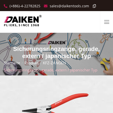
(+886)-4-22782825
sales@daikentools.com
Sicherungsringzange, gerade,
extern / japanischer Typ
Startseite
Produkt
KFZ-ZANGEN
Sicherungsringzange, gerade, extern / japanischer Typ