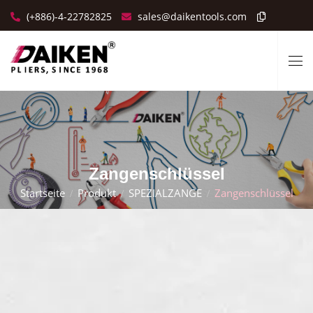
(+886)-4-22782825
sales@daikentools.com
Zangenschlüssel
Startseite
Produkt
SPEZIALZANGE
Zangenschlüssel