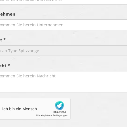
nehmen
t *
cht *