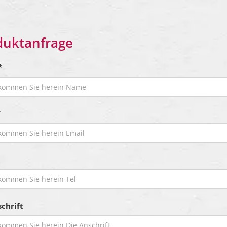
duktanfrage
*
*
chrift