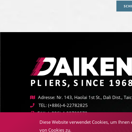
SCH
Adresse: Nr. 143, Haolai 1st St., Dali Dist., T
TEL:
(+886)-4-22782825
FAX:
(+886)-4-22780572
E-Mail:
sales@daikentools.com
Diese Website verwendet Cookies, um Ihnen e
von Cookies zu.