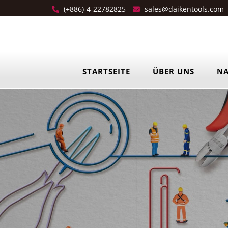
(+886)-4-22782825
sales@daikentools.com
STARTSEITE
ÜBER UNS
NA