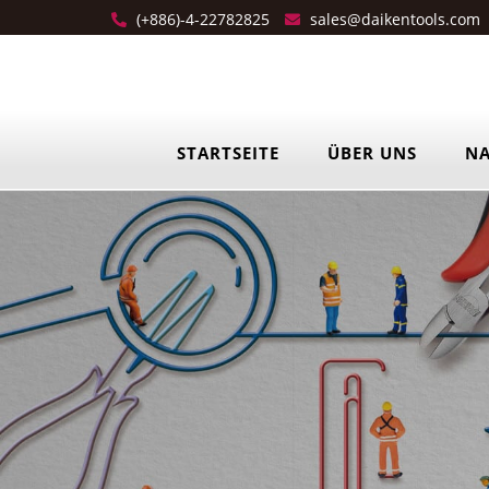
(+886)-4-22782825
sales@daikentools.com
STARTSEITE
ÜBER UNS
NA