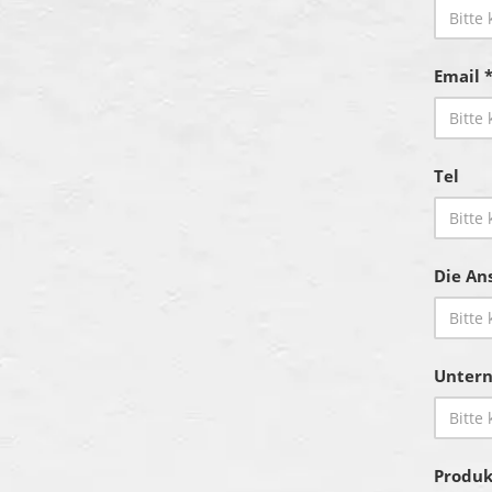
Email 
Tel
Die Ans
Unter
Produk