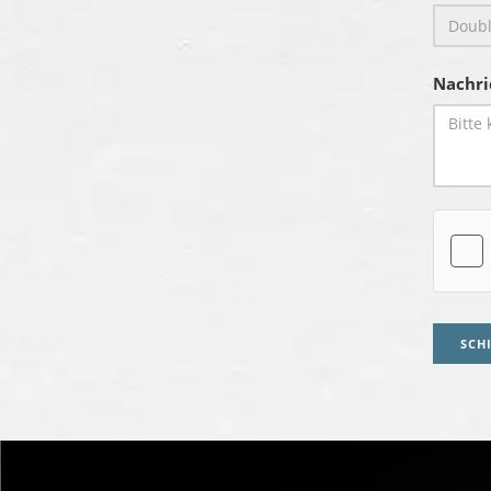
Nachri
SCH