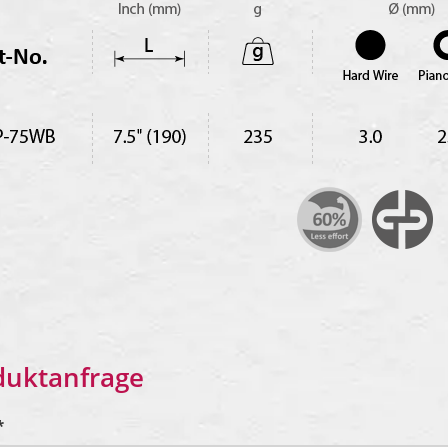
duktanfrage
*