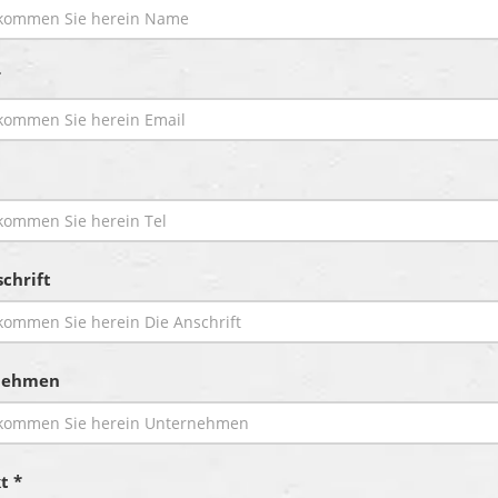
*
chrift
nehmen
t *