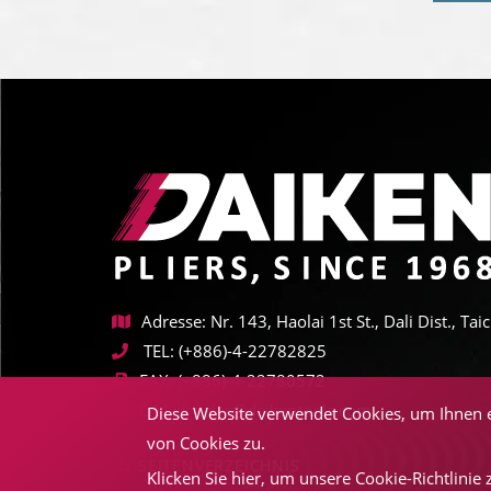
Adresse: Nr. 143, Haolai 1st St., Dali Dist., T
TEL:
(+886)-4-22782825
FAX:
(+886)-4-22780572
E-Mail:
sales@daikentools.com
Diese Website verwendet Cookies, um Ihnen e
von Cookies zu.
SEITENVERZEICHNIS
Klicken Sie hier, um unsere Cookie-Richtlinie 