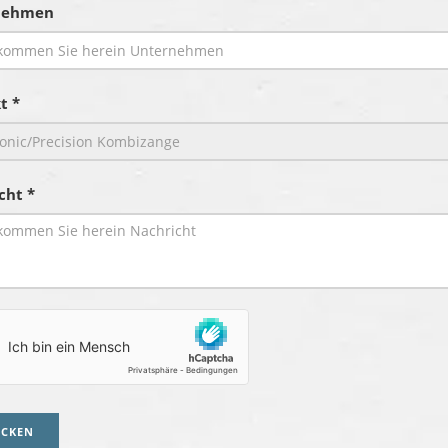
nehmen
t *
cht *
ICKEN