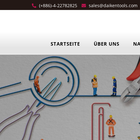
(+886)-4-22782825
sales@daikentools.com
STARTSEITE
ÜBER UNS
NA