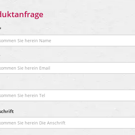
duktanfrage
*
*
chrift