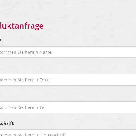
duktanfrage
*
*
chrift