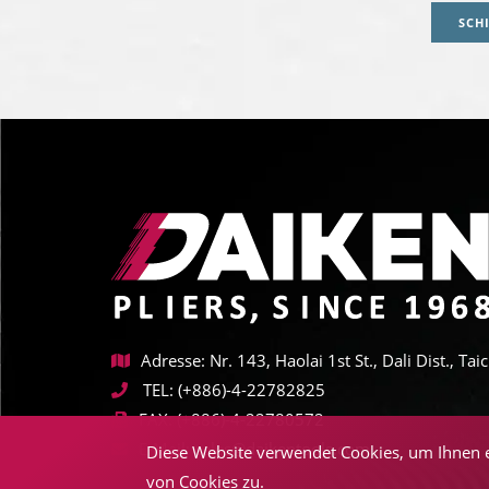
SCH
Adresse: Nr. 143, Haolai 1st St., Dali Dist., T
TEL:
(+886)-4-22782825
FAX:
(+886)-4-22780572
E-Mail:
sales@daikentools.com
Diese Website verwendet Cookies, um Ihnen e
von Cookies zu.