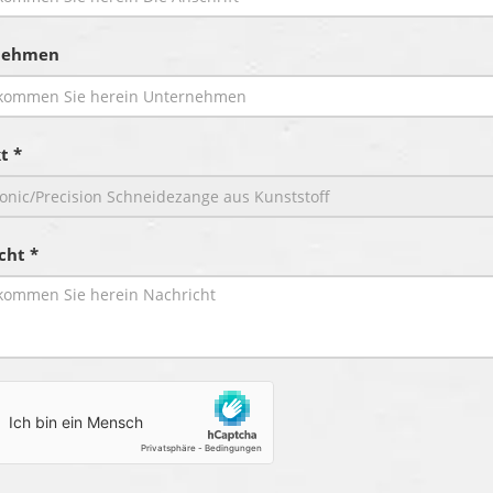
nehmen
t *
cht *