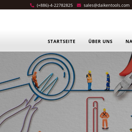
(+886)-4-22782825
sales@daikentools.com
STARTSEITE
ÜBER UNS
NA