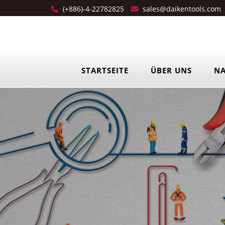
(+886)-4-22782825
sales@daikentools.com
STARTSEITE
ÜBER UNS
NA