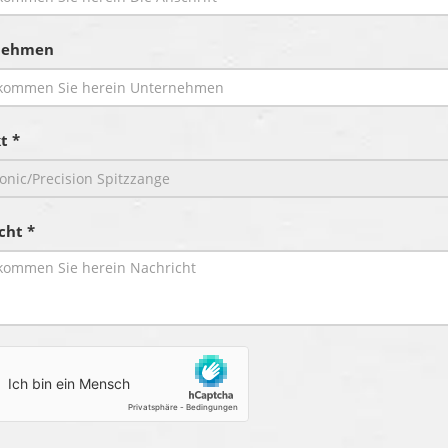
nehmen
t *
cht *