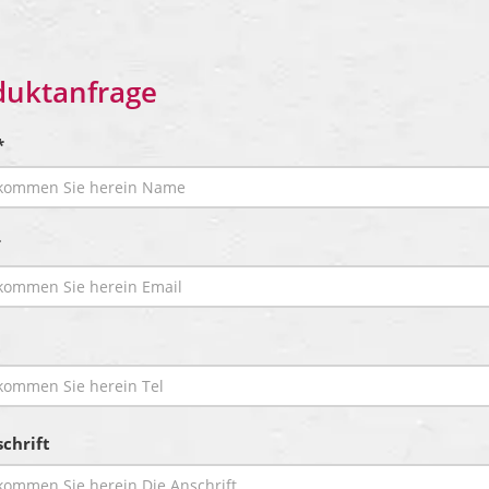
duktanfrage
*
*
chrift