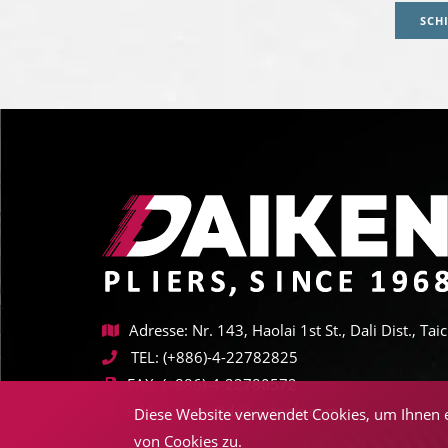
SCH
Adresse: Nr. 143, Haolai 1st St., Dali Dist., T
TEL:
(+886)-4-22782825
FAX:
(+886)-4-22780572
E-Mail:
sales@daikentools.com
Diese Website verwendet Cookies, um Ihnen e
von Cookies zu.