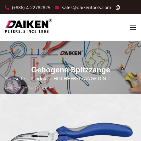
(+886)-4-22782825
sales@daikentools.com
Gebogene Spitzzange
Startseite
Produkt
HOCHHEBELZANGE DIN
Gebogene Spitzzange