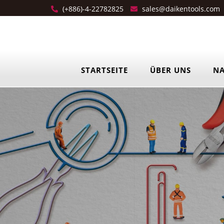
(+886)-4-22782825
sales@daikentools.com
STARTSEITE
ÜBER UNS
NA