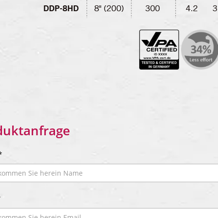
duktanfrage
*
*