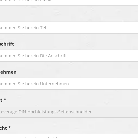
chrift
nehmen
t *
cht *