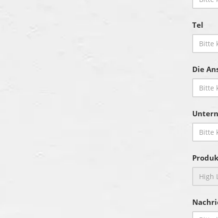
Tel
Die Ans
Unter
Produk
Nachri