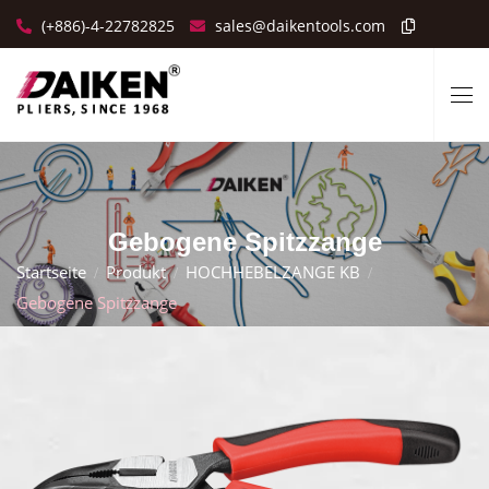
(+886)-4-22782825
sales@daikentools.com
Gebogene Spitzzange
Startseite
Produkt
HOCHHEBELZANGE KB
Gebogene Spitzzange