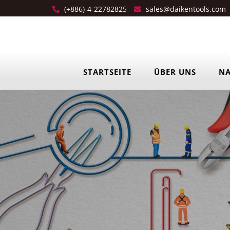
(+886)-4-22782825
sales@daikentools.com
STARTSEITE
ÜBER UNS
NA