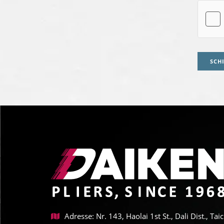
SCH
Adresse: Nr. 143, Haolai 1st St., Dali Dist., T