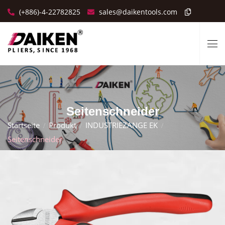
(+886)-4-22782825
sales@daikentools.com
Seitenschneider
Startseite
Produkt
INDUSTRIEZANGE EK
Seitenschneider