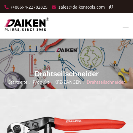
(+886)-4-22782825
sales@daikentools.com
Drahtseilschneider
Startseite
Produkt
KFZ-ZANGEN
Drahtseilschneider