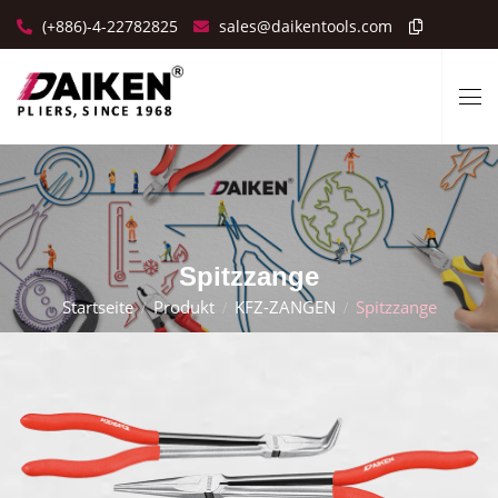
(+886)-4-22782825
sales@daikentools.com
Spitzzange
Startseite
Produkt
KFZ-ZANGEN
Spitzzange