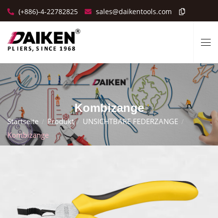
(+886)-4-22782825
sales@daikentools.com
Kombizange
Startseite
Produkt
UNSICHTBARE FEDERZANGE
Kombizange