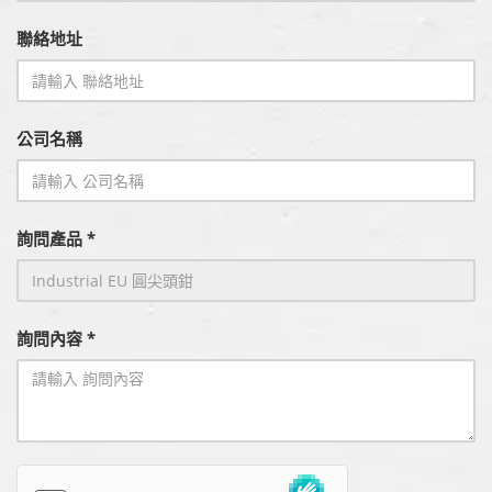
聯絡地址
公司名稱
詢問產品 *
詢問內容 *