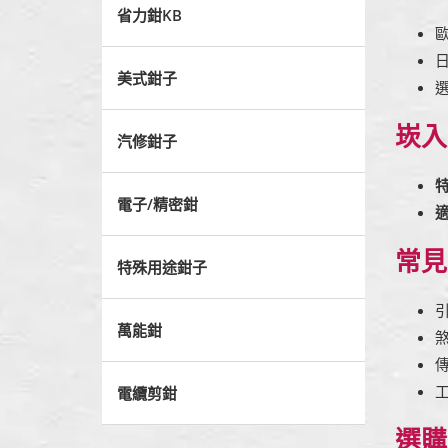
省力鉗KB
美式鉗子
崁入
汽修鉗子
電子/精密鉗
常見
特殊用途鉗子
萬能鉗
電纜剪鉗
選購