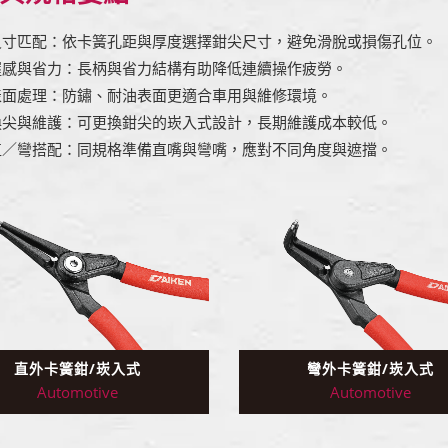
尺寸匹配：依卡簧孔距與厚度選擇鉗尖尺寸，避免滑脫或損傷孔位。
握感與省力：長柄與省力結構有助降低連續操作疲勞。
表面處理：防鏽、耐油表面更適合車用與維修環境。
換尖與維護：可更換鉗尖的崁入式設計，長期維護成本較低。
直／彎搭配：同規格準備直嘴與彎嘴，應對不同角度與遮擋。
直外卡簧鉗/崁入式
彎外卡簧鉗/崁入式
Automotive
Automotive