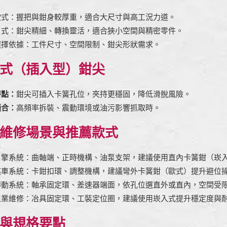
歐式：握把與鉗身較厚重，適合大尺寸與高工況力道。
日式：鉗尖精細、轉換靈活，適合狹小空間與精密零件。
選擇依據：工件尺寸、空間限制、鉗尖形狀需求。
式（插入型）鉗尖
特點：
鉗尖可插入卡簧孔位，夾持更穩固，降低滑脫風險。
適合：
高頻率拆裝、震動環境或油污影響抓取時。
維修場景與推薦款式
引擎系統：曲軸端、正時機構、油泵支架，建議使用直內卡簧鉗（崁
煞車系統：卡鉗扣環、調整機構，建議彎外卡簧鉗（歐式）提升避位
傳動系統：軸承固定環、差速器端面，依孔位選直外或直內，空間受
工業維修：冶具固定環、工裝定位圈，建議使用崁入式提升穩定度與
與規格要點