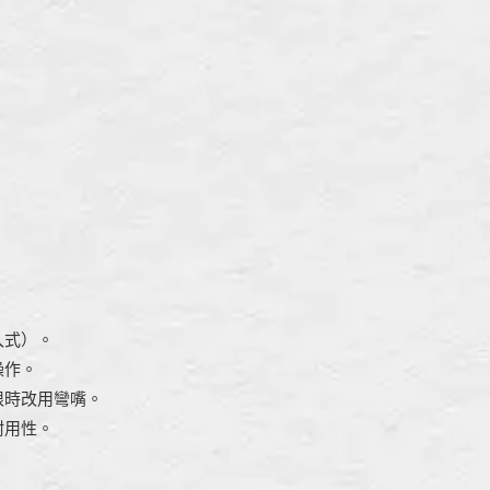
入式）。
操作。
限時改用彎嘴。
耐用性。