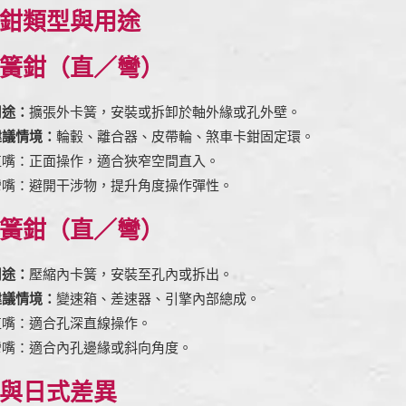
鉗類型與用途
簧鉗（直／彎）
用途：
擴張外卡簧，安裝或拆卸於軸外緣或孔外壁。
建議情境：
輪轂、離合器、皮帶輪、煞車卡鉗固定環。
直嘴：正面操作，適合狹窄空間直入。
彎嘴：避開干涉物，提升角度操作彈性。
簧鉗（直／彎）
用途：
壓縮內卡簧，安裝至孔內或拆出。
建議情境：
變速箱、差速器、引擎內部總成。
直嘴：適合孔深直線操作。
彎嘴：適合內孔邊緣或斜向角度。
與日式差異