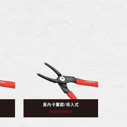
直內卡簧鉗/崁入式
Automotive