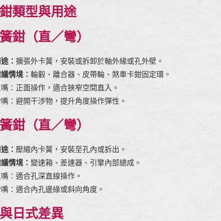
鉗類型與用途
簧鉗（直／彎）
用途：
擴張外卡簧，安裝或拆卸於軸外緣或孔外壁。
建議情境：
輪轂、離合器、皮帶輪、煞車卡鉗固定環。
直嘴：正面操作，適合狹窄空間直入。
彎嘴：避開干涉物，提升角度操作彈性。
簧鉗（直／彎）
用途：
壓縮內卡簧，安裝至孔內或拆出。
建議情境：
變速箱、差速器、引擎內部總成。
直嘴：適合孔深直線操作。
彎嘴：適合內孔邊緣或斜向角度。
與日式差異