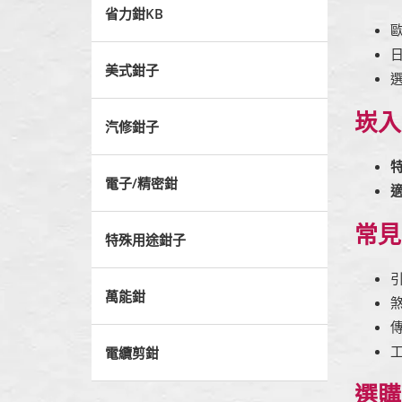
省力鉗KB
美式鉗子
崁入
汽修鉗子
電子/精密鉗
常見
特殊用途鉗子
萬能鉗
電纜剪鉗
選購