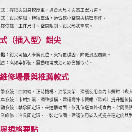
歐式：握把與鉗身較厚重，適合大尺寸與高工況力道。
日式：鉗尖精細、轉換靈活，適合狹小空間與精密零件。
選擇依據：工件尺寸、空間限制、鉗尖形狀需求。
式（插入型）鉗尖
特點：
鉗尖可插入卡簧孔位，夾持更穩固，降低滑脫風險。
適合：
高頻率拆裝、震動環境或油污影響抓取時。
維修場景與推薦款式
引擎系統：曲軸端、正時機構、油泵支架，建議使用直內卡簧鉗（崁
煞車系統：卡鉗扣環、調整機構，建議彎外卡簧鉗（歐式）提升避位
傳動系統：軸承固定環、差速器端面，依孔位選直外或直內，空間受
工業維修：冶具固定環、工裝定位圈，建議使用崁入式提升穩定度與
與規格要點