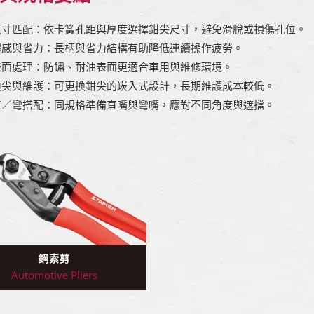
尺寸匹配：依卡簧孔距與厚度選擇鉗尖尺寸，避免滑脫或損傷孔位。
握感與省力：長柄與省力結構有助降低連續操作疲勞。
表面處理：防鏽、耐油表面更適合車用與維修環境。
換尖與維護：可更換鉗尖的崁入式設計，長期維護成本較低。
直／彎搭配：同規格準備直嘴與彎嘴，應對不同角度與遮擋。
鋼索剪
Automotive Pliers