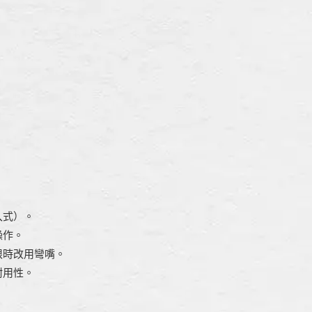
入式）。
操作。
限時改用彎嘴。
耐用性。