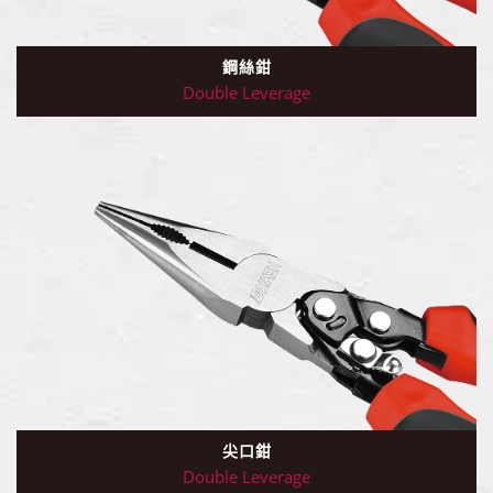
鋼絲鉗
Double Leverage
尖口鉗
Double Leverage