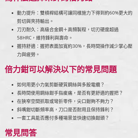
動力提升：雙槓桿結構可讓同樣施力下得到約60%更大的
剪切與夾持輸出。
刀刃耐久：高級合金鋼＋高頻製程，切刃硬度超過
58HRC，維持鋒利與壽命。
握持舒適：握把表面加寬約30%，長時間操作減少掌心壓
力與疲勞。
倍力鉗可以解決以下的常見問題
如何用更小力氣剪斷硬質鋼絲與多股電纜？
長時間使用鋼絲鉗手指痠痛，是否有更舒適的握把？
在狹窄空間抓取或彎折零件，尖口鉗夠不夠力？
斜嘴鉗切斷頻率高，刀口是否耐用且保持鋒利？
一套工具能否應付多種場景並快速切換鉗頭？
常見問答