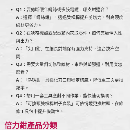
Q1：
要剪斷硬化鋼絲或多股電纜，哪支鉗適合？
A：
選擇「鋼絲鉗」，透過雙槓桿提升剪切力，對高硬度
線材更省力。
Q2：
在狹窄機殼或配電箱內夾取零件，如何兼顧伸入性
與出力？
A：
「尖口鉗」在細長前端保有強力夾持，適合狹窄空
間。
Q3：
需要大量斜切修整線材、束帶與塑膠邊，耐用度怎
麼看？
A：
「斜嘴鉗」具強化刀口與穩定切感，降低重工與更換
頻率。
Q4：
想用一套工具應對不同作業，能快速切換嗎？
A：
「可換頭雙槓桿鉗子套裝」可依情境更換鉗頭，在維
修工具包中提升機動性。
倍力鉗產品分類