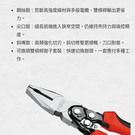
鋼絲鉗：剪斷高強度線材與多股電纜，雙槓桿輸出更省
力。
尖口鉗：細長前端進入狹窄空間，仍維持夾持力與操控精
度。
斜嘴鉗：高頻強化切刃，斜切修整更順暢，刀口耐磨。
可換頭雙槓桿鉗子套裝：快速切換鉗頭，一套應付多種工
作。