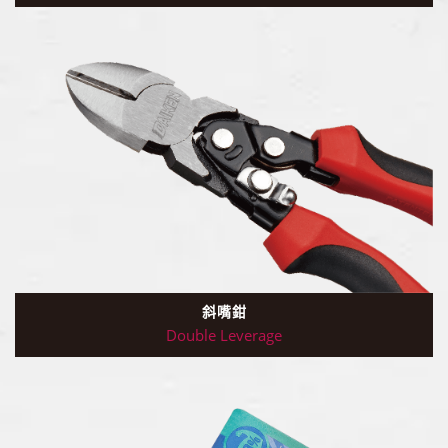
斜嘴鉗
Double Leverage