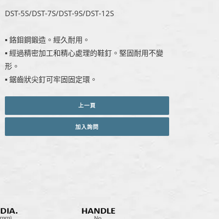
DST-5S/DST-7S/DST-9S/DST-12S
▪ 鉻鉬鋼鍛造。經久耐用。
▪ 經過精密加工和精心處理的鞋釘。堅固耐用不變
形。
▪ 鋸齒狀尖釘可牢固固定環。
上一頁
加入詢問