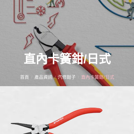
直內卡簧鉗/日式
首頁
產品資訊
汽修鉗子
直內卡簧鉗/日式