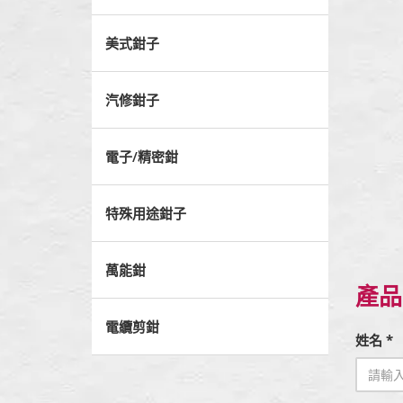
美式鉗子
汽修鉗子
電子/精密鉗
特殊用途鉗子
萬能鉗
產品
電纜剪鉗
姓名 *