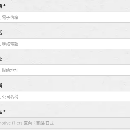
 *
話
址
稱
 *