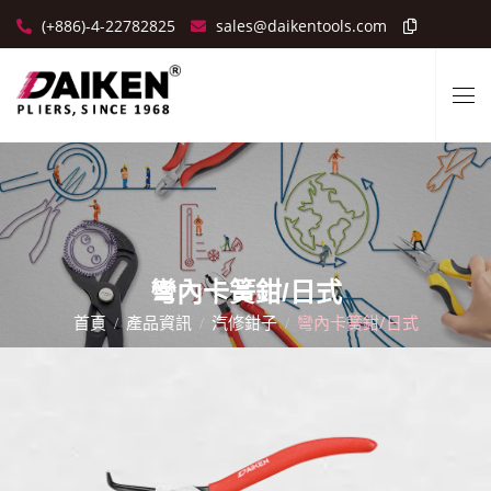
(+886)-4-22782825
sales@daikentools.com
彎內卡簧鉗/日式
首頁
產品資訊
汽修鉗子
彎內卡簧鉗/日式