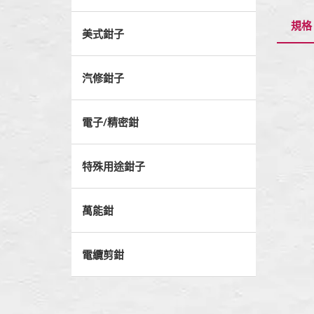
規格
美式鉗子
汽修鉗子
電子/精密鉗
特殊用途鉗子
萬能鉗
電纜剪鉗