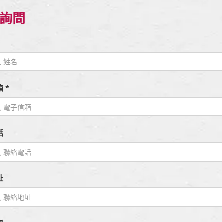
詢問
 *
話
址