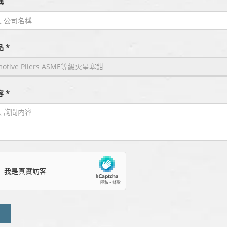
稱
 *
 *