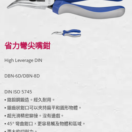
省力彎尖嘴鉗
High Leverage DIN
DBN-6D/DBN-8D
DIN ISO 5745
▪ 鉻鉬鋼鍛造。經久耐用。
▪ 鋸齒狀鉗口可以夾持扁平和圓形物體。
▪ 超光滑精密鉚接。沒有邊戲。
▪ 45° 彎曲鉗口，更容易觸及物體和區域。
▪ 更大的切削力。