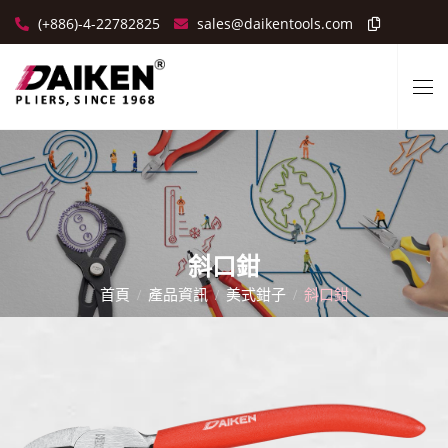
(+886)-4-22782825
sales@daikentools.com
斜口鉗
首頁
產品資訊
美式鉗子
斜口鉗