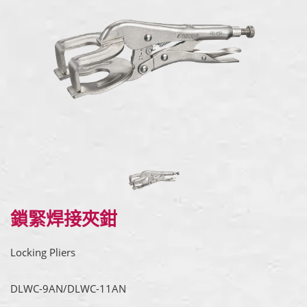
鎖緊焊接夾鉗
Locking Pliers
DLWC-9AN/DLWC-11AN