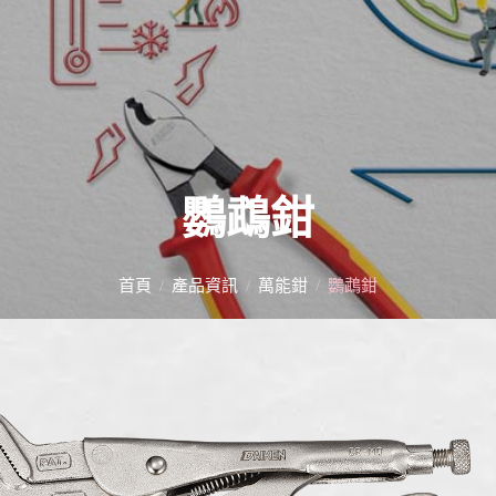
鸚鵡鉗
首頁
產品資訊
萬能鉗
鸚鵡鉗