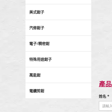
美式鉗子
汽修鉗子
電子/精密鉗
特殊用途鉗子
萬能鉗
產品
電纜剪鉗
姓名 *