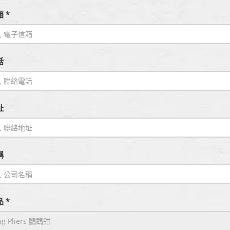
 *
話
址
稱
 *