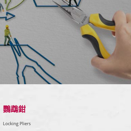
鸚鵡鉗
Locking Pliers