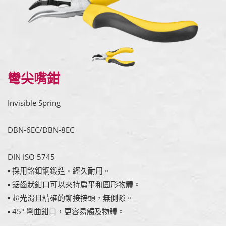
彎尖嘴鉗
Invisible Spring
DBN-6EC/DBN-8EC
DIN ISO 5745
▪ 採用鉻鉬鋼鍛造。經久耐用。
▪ 鋸齒狀鉗口可以夾持扁平和圓形物體。
▪ 超光滑且精確的鉚接接頭，無側隙。
▪ 45° 彎曲鉗口，更容易觸及物體。