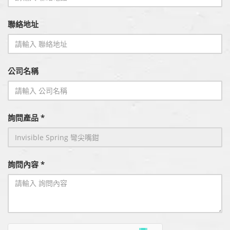
聯絡地址
公司名稱
詢問產品 *
詢問內容 *