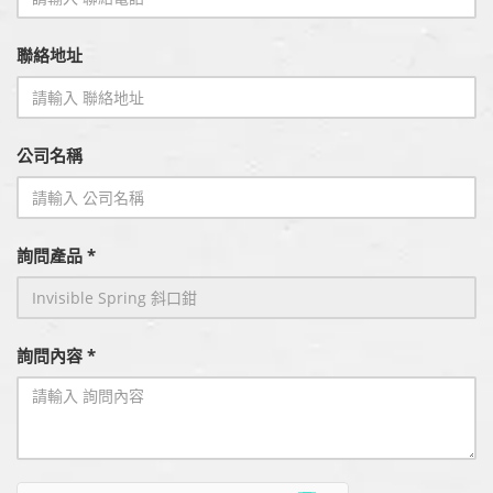
聯絡地址
公司名稱
詢問產品 *
詢問內容 *