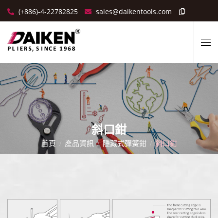
(+886)-4-22782825
sales@daikentools.com
斜口鉗
首頁
產品資訊
隱藏式彈簧鉗
斜口鉗