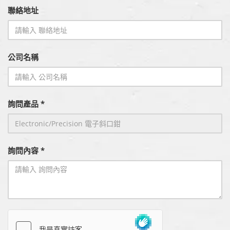
聯絡地址
公司名稱
詢問產品 *
詢問內容 *