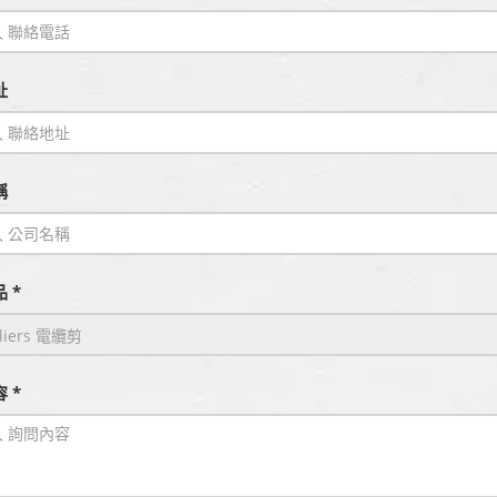
址
稱
 *
 *