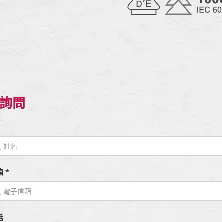
詢問
 *
話