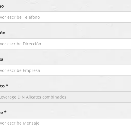
no
ión
sa
to *
e *