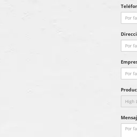
Teléfo
Direcc
Empre
Produc
Mensaj