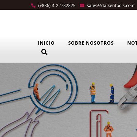
(+886)-4-22782825
sales@daikentools.com
INICIO
SOBRE NOSOTROS
NOT