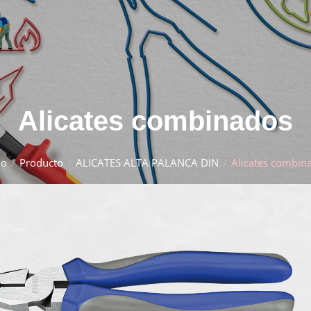
Alicates combinados
io
Producto
ALICATES ALTA PALANCA DIN
Alicates combin