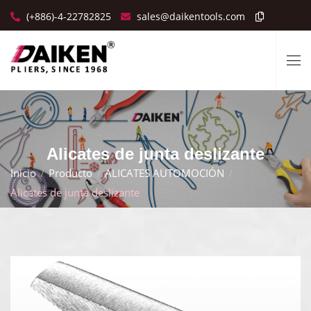
(+886)-4-22782825
sales@daikentools.com
Alicates de junta deslizante
Inicio
Producto
ALICATES AUTOMOCIÓN
Alicates de junta deslizante